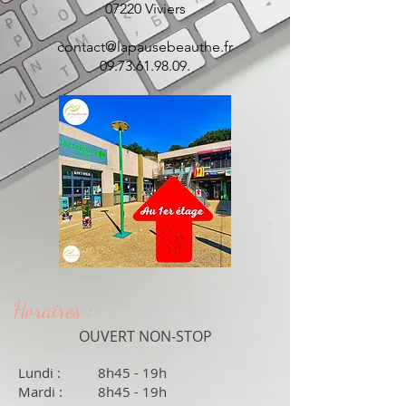
07220 Viviers
contact@lapausebeauthe.fr
09.73.61.98.09
.
Horaires :
OUVERT NON-STOP
Lundi :
8h45 - 19h
Mardi :
8h45 - 19h