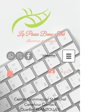
Se connecter
Centre Commercial St Michel
Carrefour Contact
Quartier
PLANZOLLES