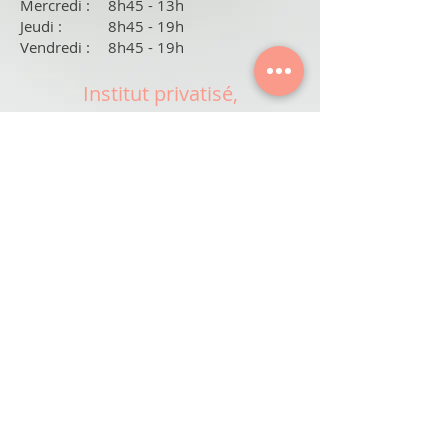
Mercredi :
8h45 - 13h
Jeudi :
8h45 - 19h
Vendredi :
8h45 - 19h
Institut privatisé,
UNIQUEMENT OUVERT SUR
RENDEZ-VOUS.
(Après 18h00 prise de RDV
uniquement par téléphone)
Partagez votre expérience avec La
Pause Beau-Thé en cliquant ici :
Donner mon avis sur Google
​©Copyright2022 La Pause Beau-thé