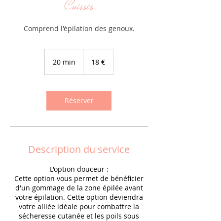
Cuisses
Comprend l'épilation des genoux.
18
euros
20 min
2
18 €
0
m
i
n
Réserver
Description du service
L'option douceur :
Cette option vous permet de bénéficier
d'un gommage de la zone épilée avant
votre épilation. Cette option deviendra
votre alliée idéale pour combattre la
sécheresse cutanée et les poils sous