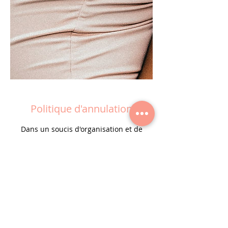
Politique d'annulation
Dans un soucis d'organisation et de
respect de chacun :
Pour annuler ou reporter un rendez-
vous, merci de nous prévenir dès que
possible.
Suite à 3 rendez-vous non honorés, et ce
sans nouvelle de votre part, nous
refuserons toutes vos prises de rendez-
vous.
Vous devrez venir directement en institut
pour bénéficier des soins sans rendez-