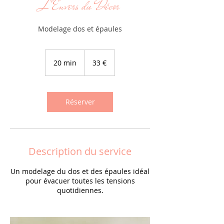
L'Envers du Décor
Modelage dos et épaules
33
euros
20 min
2
33 €
0
m
i
n
Réserver
Description du service
Un modelage du dos et des épaules idéal
pour évacuer toutes les tensions
quotidiennes.