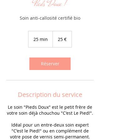
Pieds Doux !
Soin anti-callosité certifié bio
25
euros
25 min
2
25 €
5
m
i
n
Réserver
Description du service
Le soin "Pieds Doux" est le petit frère de
votre soin déjà chouchou "C'est Le Pied!".
Idéal pour un entre-deux soin expert
"C'est le Pied!" ou en complément de
votre pose de vernis semi-permanent.